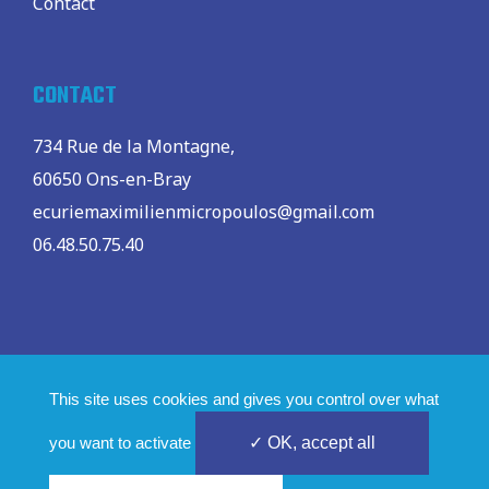
Contact
CONTACT
734 Rue de la Montagne,
60650 Ons-en-Bray
ecuriemaximilienmicropoulos@gmail.com
06.48.50.75.40
Copyright © 2026 |
Innov'data
|
Mentions légales
This site uses cookies and gives you control over what
you want to activate
✓ OK, accept all